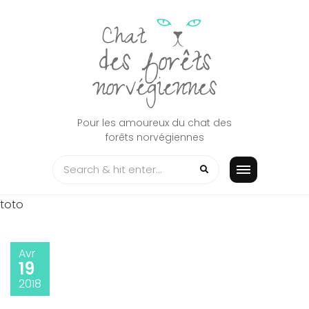
Skip
to
content
Pour les amoureux du chat des
forêts norvégiennes
toto
Avr
19
2018