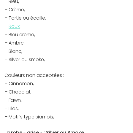
– Bleu,
– Crème,
– Tortie ou écaille,
–
Roux
,
– Bleu crème,
– Ambre,
– Blanc,
– Silver ou smoke,
Couleurs non acceptées :
– Cinnamon,
– Chocolat,
– Fawn,
– Lilas,
– Motifs type siamois,
La robe « grise » : Silver ou Smoke