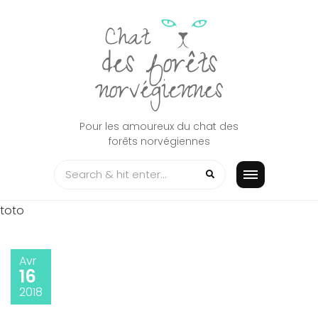
Skip
to
content
Pour les amoureux du chat des
forêts norvégiennes
toto
Avr
16
2018